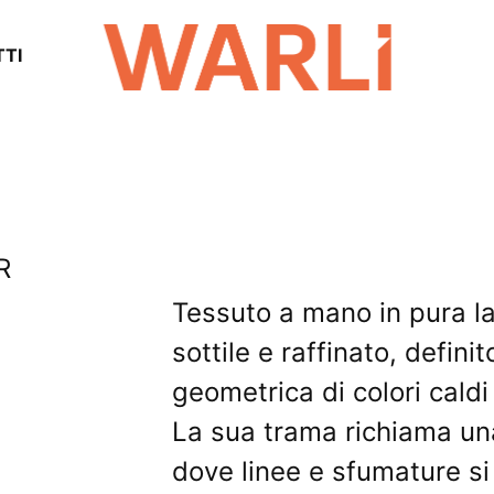
TI
R
Tessuto a mano in pura l
sottile e raffinato, defin
geometrica di colori caldi
La sua trama richiama una
dove linee e sfumature si