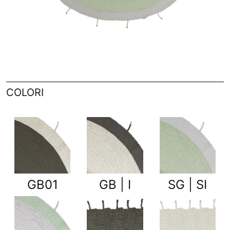
COLORI
GB01
GB | I
SG | SI