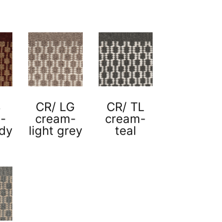
B
CR/ LG
CR/ TL
-
cream-
cream-
dy
light grey
teal