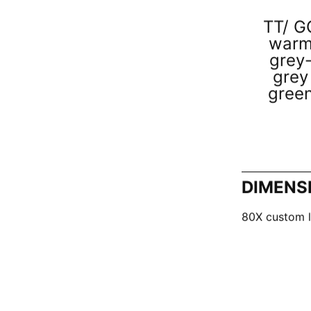
TT/ G
war
grey
grey
gree
DIMENS
80X custom 