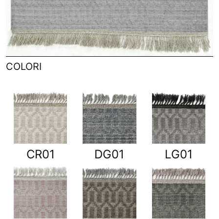
COLORI
CR01
DG01
LG01