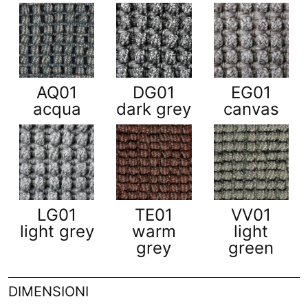
AQ01
DG01
EG01
acqua
dark grey
canvas
LG01
TE01
VV01
light grey
warm
light
grey
green
DIMENSIONI