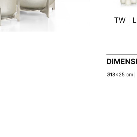
TW | 
DIMENS
Ø18x25 cm|