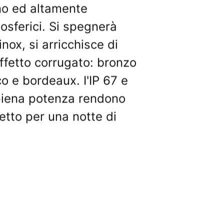
rno ed altamente
osferici. Si spegnerà
 inox, si arricchisce di
effetto corrugato: bronzo
co e bordeaux. I'IP 67 e
 piena potenza rendono
etto per una notte di