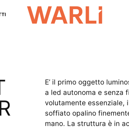
TI
T
E’ il primo oggetto lumino
a led autonoma e senza fi
R
volutamente essenziale, il
soffiato opalino finemente
mano. La struttura è in ac