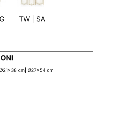
LG
TW | SA
IONI
 Ø21x38 cm| Ø27x54 cm