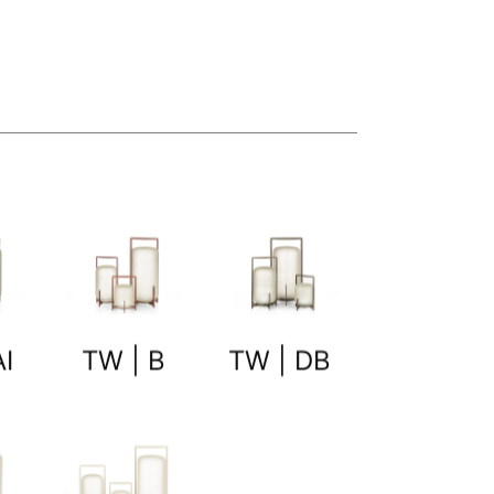
I
TW | B
TW | DB