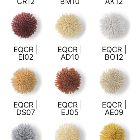
CR12
BM10
AK12
EQCR |
EQCR |
EQCR |
EI02
AD10
BO12
EQCR |
EQCR |
EQCR |
DS07
EJ05
AE09