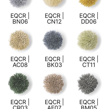
EQCR |
EQCR |
EQCR |
BN06
CN12
DD06
EQCR |
EQCR |
EQCR |
AC08
BK03
CT11
EQCR |
EQCR |
EQCR |
CR03
AE07
BM05